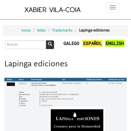
Ir
Toggle
o
navigation
contido
principal
Inicio
Máis
Trademarks
Lapinga ediciones
Formulario
GALEGO
ESPAÑOL
ENGLISH
de
Buscar
busca
Lapinga ediciones