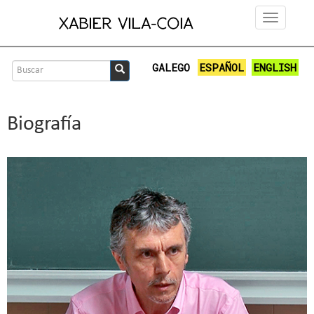
Ir
Toggle
o
navigation
contido
principal
Formulario
GALEGO
ESPAÑOL
ENGLISH
de
Buscar
busca
Biografía