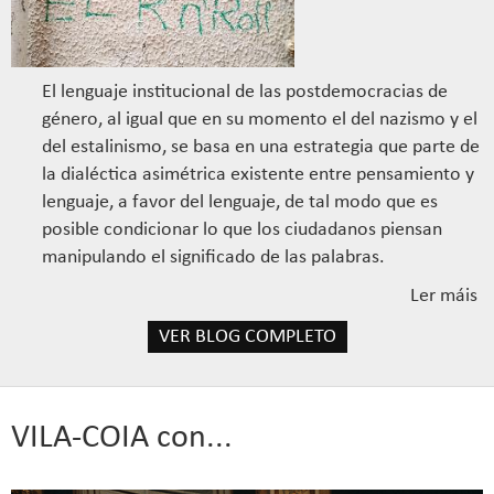
El lenguaje institucional de las postdemocracias de
género, al igual que en su momento el del nazismo y el
del estalinismo, se basa en una estrategia que parte de
la dialéctica asimétrica existente entre pensamiento y
lenguaje, a favor del lenguaje, de tal modo que es
posible condicionar lo que los ciudadanos piensan
manipulando el significado de las palabras.
Ler máis
a
d
VER BLOG COMPLETO
Pr
¿
s
VILA-COIA con...
o
a
s