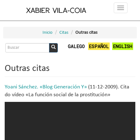
Ir
Toggle
o
navigation
contido
principal
Inicio
Citas
Outras citas
Formulario
GALEGO
ESPAÑOL
ENGLISH
de
Buscar
busca
Outras citas
Yoani Sánchez. «Blog Generación Y»
(11-12-2009). Cita
do vídeo «La función social de la prostitución»