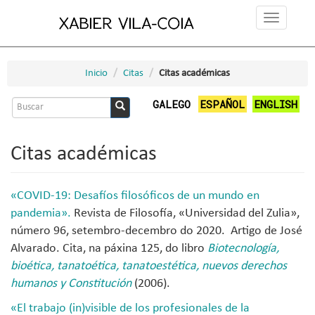
Ir
Toggle
o
navigation
contido
principal
Inicio
Citas
Citas académicas
Formulario
GALEGO
ESPAÑOL
ENGLISH
de
Buscar
busca
Citas académicas
«COVID-19: Desafíos filosóficos de un mundo en
pandemia».
Revista de Filosofía, «Universidad del Zulia»,
número 96, setembro-decembro do 2020. Artigo de José
Alvarado. Cita, na páxina 125, do libro
Biotecnología,
bioética, tanatoética, tanatoestética, nuevos derechos
humanos y Constitución
(2006).
«
El trabajo (in)visible de los profesionales de la