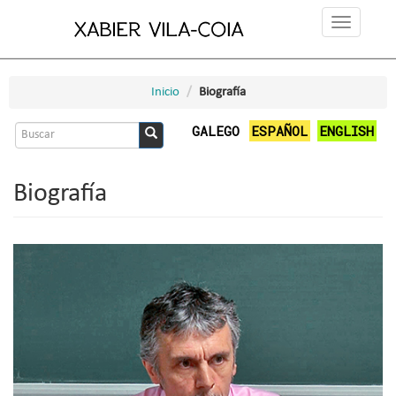
Ir
Toggle
o
navigation
contido
principal
Inicio
Biografía
Formulario
GALEGO
ESPAÑOL
ENGLISH
de
Buscar
busca
Biografía