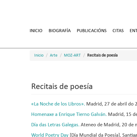
Ir
o
INICIO
BIOGRAFÍA
PUBLICACIÓNS
CITAS
ENT
contido
principal
Inicio
Arte
MOZ-ART
Recitais de poesía
Recitais de poesía
«
La Noche de los Libros
»
.
Madrid, 27 de abril do 
Homenaxe a Enrique Tierno Galván.
Madrid, 15 de
Día das Letras Galegas.
Ateneo de Madrid, 20 de 
World Poetry Day
[Día Mundial da Poesía]. Santi