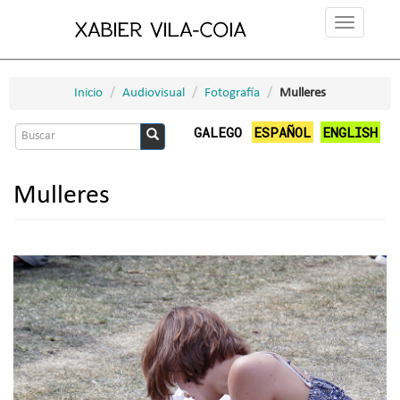
Ir
Toggle
o
navigation
contido
principal
Inicio
Audiovisual
Fotografía
Mulleres
Formulario
GALEGO
ESPAÑOL
ENGLISH
de
Buscar
busca
Mulleres