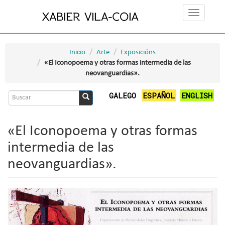
Ir
Toggle
o
navigation
contido
principal
Inicio
Arte
Exposicións
«El Iconopoema y otras formas intermedia de las
neovanguardias».
Formulario
GALEGO
ESPAÑOL
ENGLISH
de
Buscar
busca
«El Iconopoema y otras formas
intermedia de las
neovanguardias».