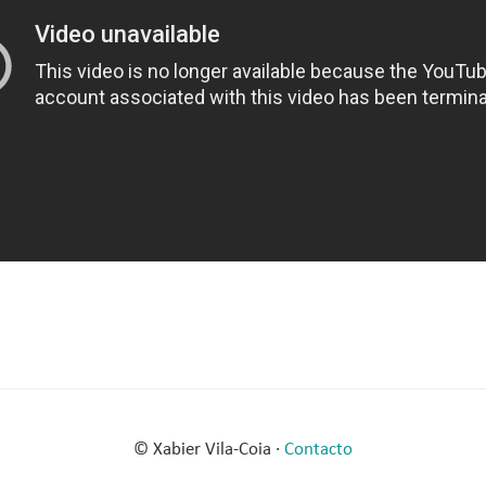
© Xabier Vila-Coia ·
Contacto