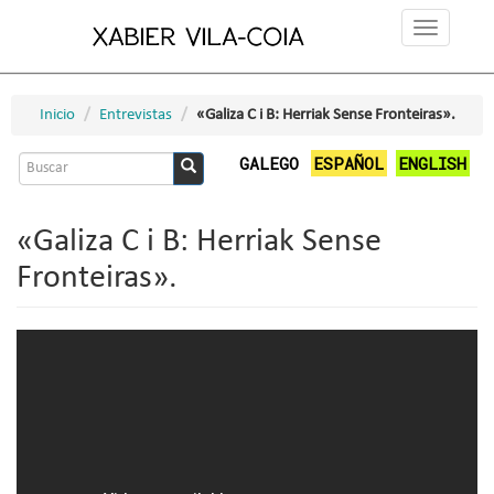
Ir
Toggle
o
navigation
contido
principal
Inicio
Entrevistas
«Galiza C i B: Herriak Sense Fronteiras».
Formulario
GALEGO
ESPAÑOL
ENGLISH
de
Buscar
busca
«Galiza C i B: Herriak Sense
Fronteiras».