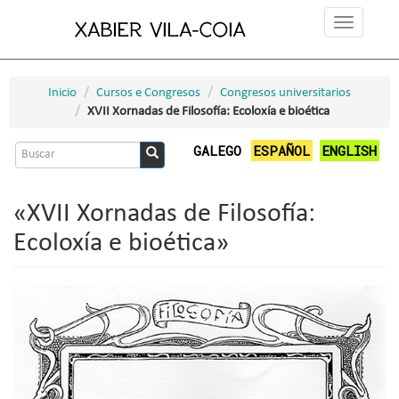
Ir
Toggle
o
navigation
contido
principal
Inicio
Cursos e Congresos
Congresos universitarios
XVII Xornadas de Filosofía: Ecoloxía e bioética
Formulario
GALEGO
ESPAÑOL
ENGLISH
de
Buscar
busca
«XVII Xornadas de Filosofía:
Ecoloxía e bioética»