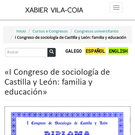
Ir
Toggle
o
navigation
contido
principal
Inicio
Cursos e Congresos
Congresos universitarios
I Congreso de sociología de Castilla y León: familia y educación
Formulario
GALEGO
ESPAÑOL
ENGLISH
de
Buscar
busca
«I Congreso de sociología de
Castilla y León: familia y
educación»