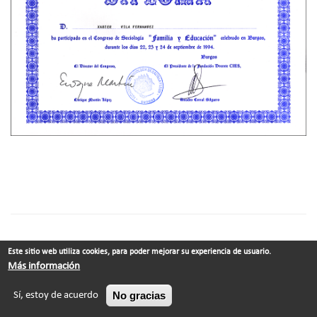
Este sitio web utiliza cookies, para poder mejorar su experiencia de usuario.
© Xabier Vila-Coia ·
Contacto
Más información
No gracias
Sí, estoy de acuerdo