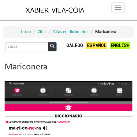
Ir
Toggle
o
navigation
contido
principal
Inicio
Citas
Citas en dicionarios
Mariconera
Formulario
GALEGO
ESPAÑOL
ENGLISH
de
Buscar
busca
Mariconera