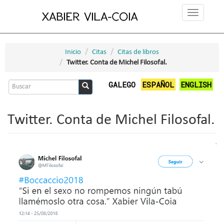
Ir
Toggle
o
navigation
contido
principal
Inicio
Citas
Citas de libros
Twitter. Conta de Michel Filosofal.
Formulario
GALEGO
ESPAÑOL
ENGLISH
de
Buscar
busca
Twitter. Conta de Michel Filosofal.