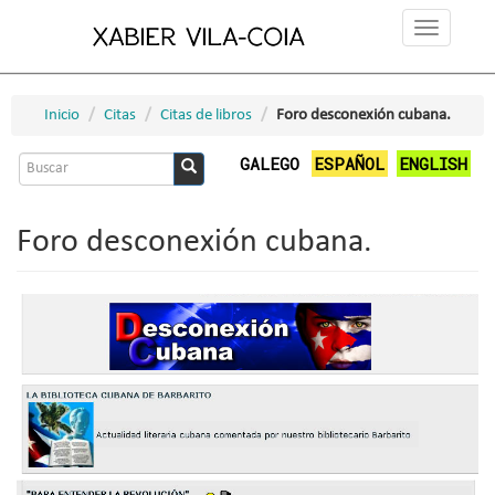
Ir
Toggle
o
navigation
contido
principal
Inicio
Citas
Citas de libros
Foro desconexión cubana.
Formulario
GALEGO
ESPAÑOL
ENGLISH
de
Buscar
busca
Foro desconexión cubana.