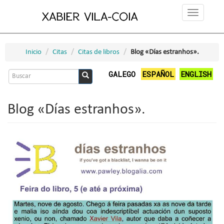
Ir
Toggle
o
navigation
contido
principal
Inicio
Citas
Citas de libros
Blog «Días estranhos».
Formulario
GALEGO
ESPAÑOL
ENGLISH
de
Buscar
busca
Blog «Días estranhos».