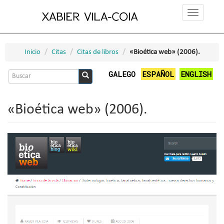
Ir
Toggle
o
navigation
contido
principal
Inicio
Citas
Citas de libros
«Bioética web» (2006).
Formulario
GALEGO
ESPAÑOL
ENGLISH
de
Buscar
busca
«Bioética web» (2006).