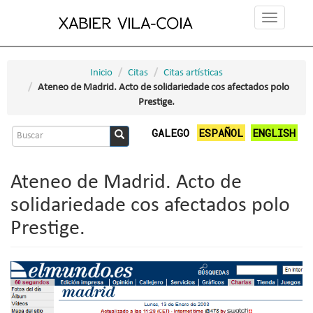
Ir
Toggle
o
navigation
contido
principal
Inicio
Citas
Citas artísticas
Ateneo de Madrid. Acto de solidariedade cos afectados polo
Prestige.
Formulario
GALEGO
ESPAÑOL
ENGLISH
de
Buscar
busca
Ateneo de Madrid. Acto de
solidariedade cos afectados polo
Prestige.