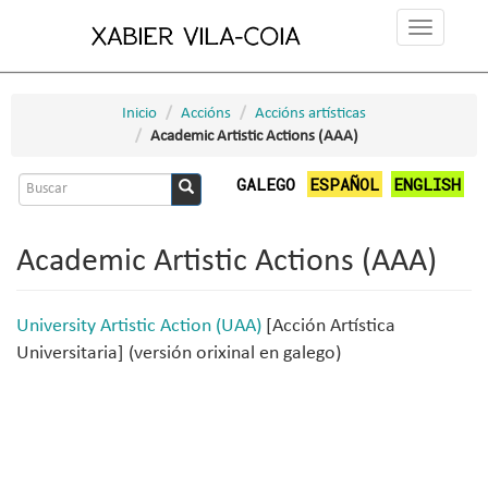
Ir
Toggle
o
navigation
contido
principal
Inicio
Accións
Accións artísticas
Academic Artistic Actions (AAA)
Formulario
GALEGO
ESPAÑOL
ENGLISH
de
Buscar
busca
Academic Artistic Actions (AAA)
University Artistic Action (UAA)
[Acción Artística
Universitaria] (versión orixinal en galego)