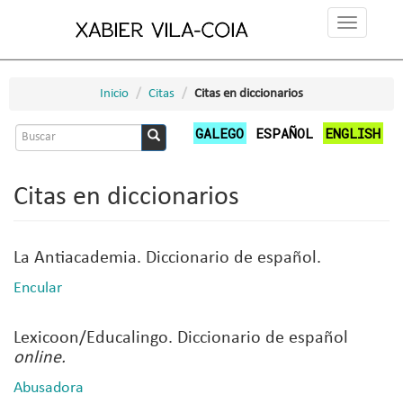
Pasar
Toggle
al
navigation
contenido
principal
Inicio
Citas
Citas en diccionarios
Formulario
GALEGO
ESPAÑOL
ENGLISH
de
Buscar
búsqueda
Citas en diccionarios
La Antiacademia. Diccionario de español.
Encular
Lexicoon/Educalingo. Diccionario de español
online.
Abusadora