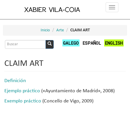
Pasar
Toggle
al
navigation
contenido
principal
Inicio
Arte
CLAIM ART
Formulario
GALEGO
ESPAÑOL
ENGLISH
de
Buscar
búsqueda
CLAIM ART
Definición
Ejemplo práctico
(«Ayuntamiento de Madrid», 2008)
Exemplo práctico
(Concello de Vigo, 2009)