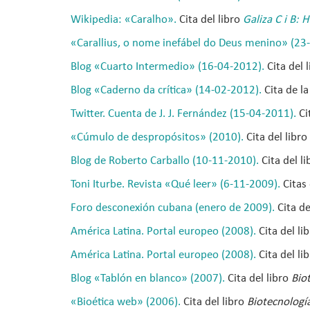
Wikipedia: «Caralho».
Cita del libro
Galiza C i B: 
«Carallius, o nome inefábel do Deus menino» (23
Blog «Cuarto Intermedio» (16-04-2012).
Cita del 
Blog «Caderno da crítica» (14-02-2012).
Cita de l
Twitter. Cuenta de J. J. Fernández (15-04-2011).
Ci
«
Cúmulo de despropósitos
»
(2010).
Cita del libro
Blog de Roberto Carballo (10-11-2010).
Cita del l
Toni Iturbe. Revista «Qué leer» (6-11-2009).
Citas 
Foro desconexión cubana (enero de 2009).
Cita de
América Latina. Portal europeo (2008).
Cita del li
América Latina. Portal europeo (2008).
Cita del li
Blog «Tablón en blanco» (2007).
Cita del libro
Bio
«Bioética web» (2006).
Cita del libro
Biotecnologí