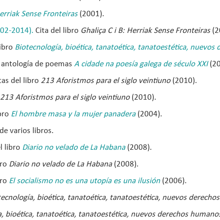
Herriak Sense Fronteiras
(2001).
-02-2014).
Cita del libro
Ghaliça C i B: Herriak Sense Fronteiras
(2
libro
Biotecnología, bioética, tanatoética, tanatoestética, nuevo
a antología de poemas
A cidade na poesía galega de século XXI
(2
tas del libro
213 Aforistmos para el siglo veintiuno
(2010).
213 Aforistmos para el siglo veintiuno
(2010).
ibro
El hombre masa y la mujer panadera
(2004).
de varios libros.
l libro
Diario no velado de La Habana
(2008).
bro
Diario no velado de La Habana
(2008).
bro
El socialismo no es una utopía es una ilusión
(2006).
tecnología, bioética, tanatoética, tanatoestética, nuevos derech
a, bioética, tanatoética, tanatoestética, nuevos derechos humano