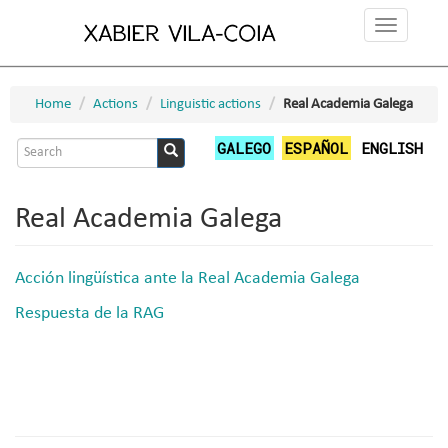
Skip
Toggle
to
navigation
main
content
Home
Actions
Linguistic actions
Real Academia Galega
Search
GALEGO
ESPAÑOL
ENGLISH
form
Search
Real Academia Galega
Acción lingüística ante la Real Academia Galega
Respuesta de la RAG