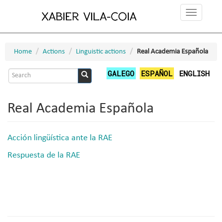
Skip
Toggle
to
navigation
main
content
Home
Actions
Linguistic actions
Real Academia Española
Search
GALEGO
ESPAÑOL
ENGLISH
form
Search
Real Academia Española
Acción lingüística ante la RAE
Respuesta de la RAE